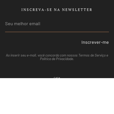
INSCREVA-SE NA NEWSLETTER
Inscrever-me
Ao inserir seu e-mail, você concorda com nossos
Termos de Serviço
e
Política de Privacidade
.
© Todos os direitos reservados. Casa Ottone